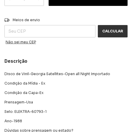
ALTERAR CEP
Entregas para o CEP:
Meios de envio
CALCULAR
Não sei meu CEP
Descrição
Disco de Vinil-Georgia Satellites-Open all Night Importado
Condição da Mídia - Ex
Condição da Capa-Ex
Prensagem-Usa
Selo: ELEKTRA-60793-1
Ano-1988
Dúvidas sobre prensagem ou estado?