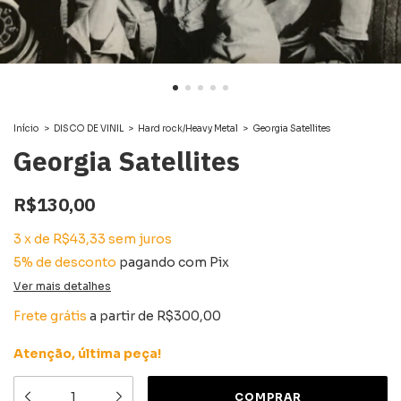
Início
>
DISCO DE VINIL
>
Hard rock/Heavy Metal
>
Georgia Satellites
Georgia Satellites
R$130,00
3
x
de
R$43,33
sem juros
5% de desconto
pagando com Pix
Ver mais detalhes
Frete grátis
a partir de
R$300,00
Atenção, última peça!