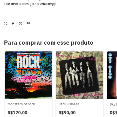
Fale direto comigo no WhatsApp.
Para comprar com esse produto
Monsters of rock
Bad Business
Sky 
R$120,00
R$90,00
R$