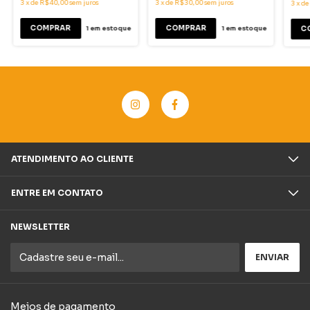
3
x
de
R$40,00
sem juros
3
x
de
R$30,00
sem juros
3
x
d
1
em estoque
1
em estoque
ATENDIMENTO AO CLIENTE
ENTRE EM CONTATO
NEWSLETTER
Meios de pagamento